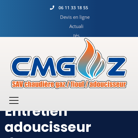
06 11 33 18 55
Devis en ligne
Actuali
tés
Entretien
adoucisseur