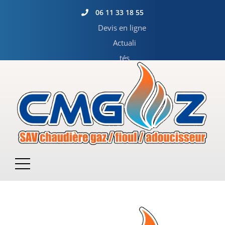
06 11 33 18 55
Devis en ligne
Actuali
tés
Services