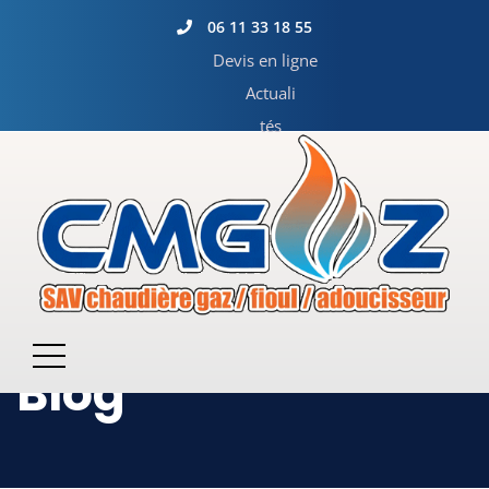
06 11 33 18 55
Devis en ligne
Actuali
tés
Blog