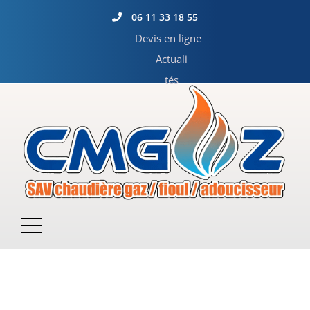
06 11 33 18 55
Devis en ligne
Actuali
tés
Catégorie :
Uncategorized